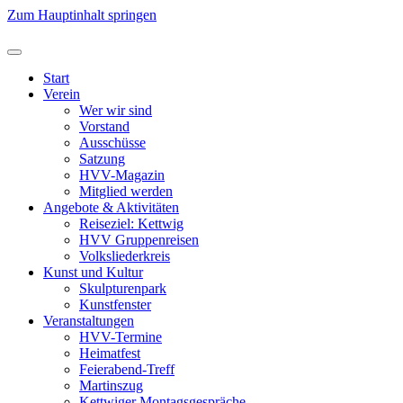
Zum Hauptinhalt springen
Start
Verein
Wer wir sind
Vorstand
Ausschüsse
Satzung
HVV-Magazin
Mitglied werden
Angebote & Aktivitäten
Reiseziel: Kettwig
HVV Gruppenreisen
Volksliederkreis
Kunst und Kultur
Skulpturenpark
Kunstfenster
Veranstaltungen
HVV-Termine
Heimatfest
Feierabend-Treff
Martinszug
Kettwiger Montagsgespräche