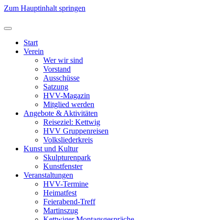
Zum Hauptinhalt springen
Start
Verein
Wer wir sind
Vorstand
Ausschüsse
Satzung
HVV-Magazin
Mitglied werden
Angebote & Aktivitäten
Reiseziel: Kettwig
HVV Gruppenreisen
Volksliederkreis
Kunst und Kultur
Skulpturenpark
Kunstfenster
Veranstaltungen
HVV-Termine
Heimatfest
Feierabend-Treff
Martinszug
Kettwiger Montagsgespräche