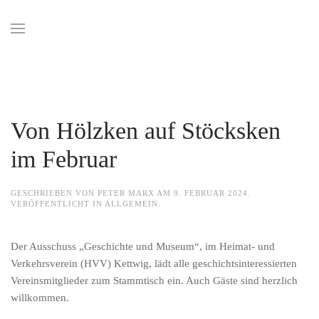
Zum Hauptinhalt springen
Von Hölzken auf Stöcksken
im Februar
GESCHRIEBEN VON
PETER MARX
AM
9. FEBRUAR 2024
.
VERÖFFENTLICHT IN
ALLGEMEIN
.
Der Ausschuss „Geschichte und Museum“, im Heimat- und
Verkehrsverein (HVV) Kettwig, lädt alle geschichtsinteressierten
Vereinsmitglieder zum Stammtisch ein. Auch Gäste sind herzlich
willkommen.