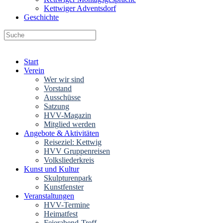
Kettwiger Adventsdorf
Geschichte
Wenn die Ergebnisse der automatischen 
Start
Verein
Wer wir sind
Vorstand
Ausschüsse
Satzung
HVV-Magazin
Mitglied werden
Angebote & Aktivitäten
Reiseziel: Kettwig
HVV Gruppenreisen
Volksliederkreis
Kunst und Kultur
Skulpturenpark
Kunstfenster
Veranstaltungen
HVV-Termine
Heimatfest
Feierabend-Treff