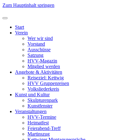
Zum Hauptinhalt springen
Start
Verein
Wer wir sind
Vorstand
Ausschüsse
Satzung
HVV-Magazin
Mitglied werden
Angebote & Aktivitäten
Reiseziel: Kettwig
HVV Gruppenreisen
Volksliederkreis
Kunst und Kultur
Skulpturenpark
Kunstfenster
Veranstaltungen
HVV-Termine
Heimatfest
Feierabend-Treff
Martinszug
Kettwiger Montagsgespräche