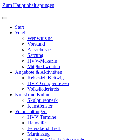
Zum Hauptinhalt springen
Start
Verein
Wer wir sind
Vorstand
Ausschüsse
Satzung
HVV-Magazin
Mitglied werden
Angebote & Aktivitäten
Reiseziel: Kettwig
HVV Gruppenreisen
Volksliederkreis
Kunst und Kultur
Skulpturenpark
Kunstfenster
Veranstaltungen
HVV-Termine
Heimatfest
Feierabend-Treff
Martinszug
Kettwiger Montagsgespräche