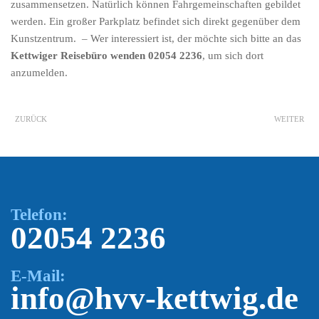
zusammensetzen. Natürlich können Fahrgemeinschaften gebildet
werden. Ein großer Parkplatz befindet sich direkt gegenüber dem
Kunstzentrum. – Wer interessiert ist, der möchte sich bitte an das
Kettwiger Reisebüro wenden 02054 2236
, um sich dort
anzumelden.
ZURÜCK
WEITER
Telefon:
02054 2236
E-Mail:
info@hvv-kettwig.de