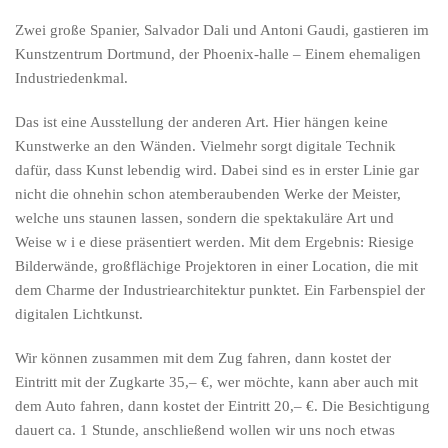
Zwei große Spanier, Salvador Dali und Antoni Gaudi, gastieren im
Kunstzentrum Dortmund, der Phoenix-halle – Einem ehemaligen
Industriedenkmal.
Das ist eine Ausstellung der anderen Art. Hier hängen keine
Kunstwerke an den Wänden. Vielmehr sorgt digitale Technik
dafür, dass Kunst lebendig wird. Dabei sind es in erster Linie gar
nicht die ohnehin schon atemberaubenden Werke der Meister,
n die Ergebnisse der automatischen Vervollständigung verfügbar sind,
welche uns staunen lassen, sondern die spektakuläre Art und
Weise w i e diese präsentiert werden. Mit dem Ergebnis: Riesige
Bilderwände, großflächige Projektoren in einer Location, die mit
dem Charme der Industriearchitektur punktet. Ein Farbenspiel der
digitalen Lichtkunst.
Wir können zusammen mit dem Zug fahren, dann kostet der
Eintritt mit der Zugkarte 35,– €, wer möchte, kann aber auch mit
dem Auto fahren, dann kostet der Eintritt 20,– €. Die Besichtigung
dauert ca. 1 Stunde, anschließend wollen wir uns noch etwas