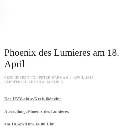
Zum Hauptinhalt springen
Phoenix des Lumieres am 18.
April
GESCHRIEBEN VON
PETER MARX
AM
8. APRIL 2024
.
VERÖFFENTLICHT IN
ALLGEMEIN
.
Der HVV-aktiv-Kreis lädt ein:
Ausstellung
:
Phoenix des Lumieres
am 18.April um 14.00 Uhr