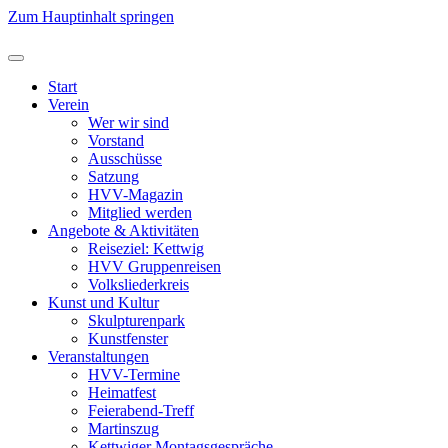
Zum Hauptinhalt springen
Start
Verein
Wer wir sind
Vorstand
Ausschüsse
Satzung
HVV-Magazin
Mitglied werden
Angebote & Aktivitäten
Reiseziel: Kettwig
HVV Gruppenreisen
Volksliederkreis
Kunst und Kultur
Skulpturenpark
Kunstfenster
Veranstaltungen
HVV-Termine
Heimatfest
Feierabend-Treff
Martinszug
Kettwiger Montagsgespräche